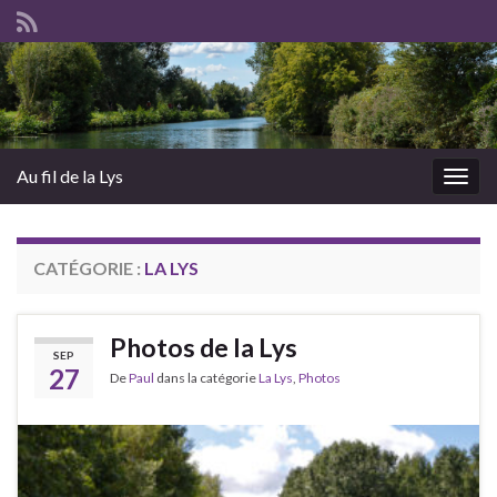
Au fil de la Lys
Togg
navig
CATÉGORIE :
LA LYS
Photos de la Lys
SEP
27
De
Paul
dans la catégorie
La Lys
,
Photos