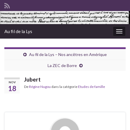
Au fil de la Lys
Togg
navig
Au fil de la Lys – Nos ancêtres en Amérique
La ZEC de Borre
Jubert
NOV
18
De
Régine Nugou
dans la catégorie
Etudes de famille