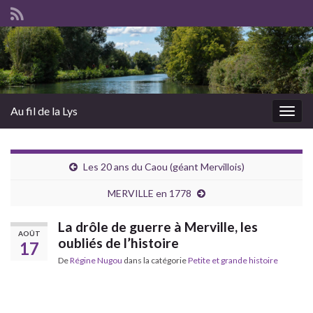
Au fil de la Lys
Togg
navig
Les 20 ans du Caou (géant Mervillois)
MERVILLE en 1778
La drôle de guerre à Merville, les
AOÛT
oubliés de l’histoire
17
De
Régine Nugou
dans la catégorie
Petite et grande histoire