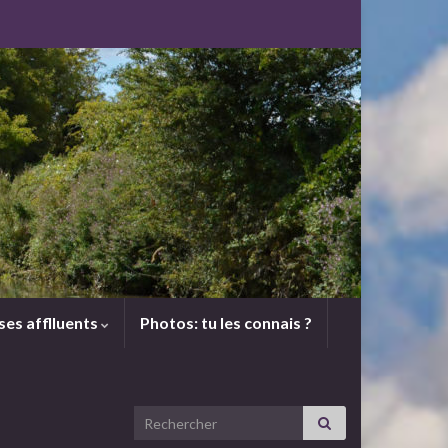
 ses afflluents
Photos: tu les connais ?
Search for: