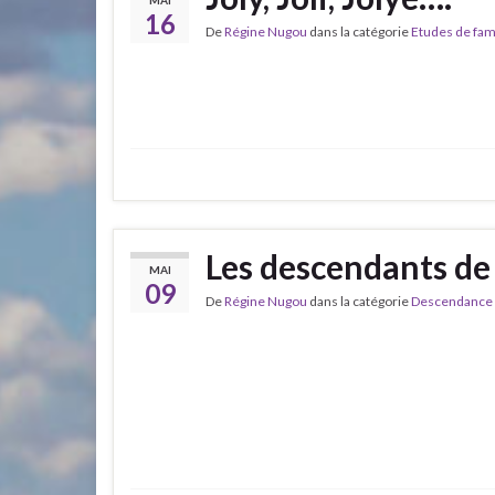
MAI
16
De
Régine Nugou
dans la catégorie
Etudes de fam
Les descendants de
MAI
09
De
Régine Nugou
dans la catégorie
Descendance