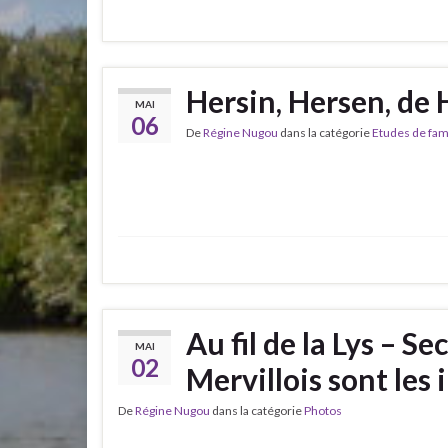
Hersin, Hersen, de 
MAI
06
De
Régine Nugou
dans la catégorie
Etudes de fam
Au fil de la Lys – S
MAI
02
Mervillois sont les 
De
Régine Nugou
dans la catégorie
Photos