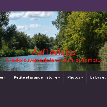
Au fil de la Lys
A la découverte de la vie, au fil du temps…
ces
Petite et grande histoire
Photos
La Lys et