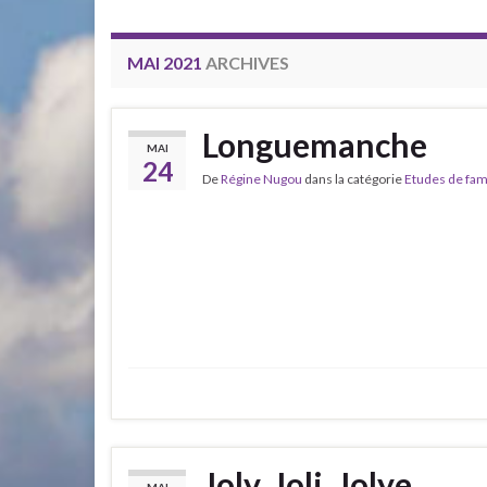
MAI 2021
ARCHIVES
Longuemanche
MAI
24
De
Régine Nugou
dans la catégorie
Etudes de fam
Joly, Joli, Jolye….