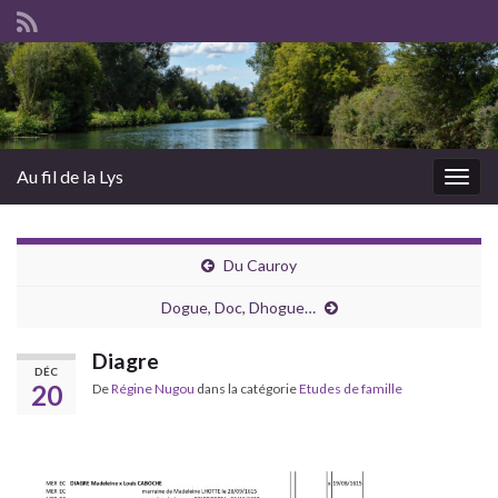
Au fil de la Lys
Togg
navig
Du Cauroy
Dogue, Doc, Dhogue…
Diagre
DÉC
20
De
Régine Nugou
dans la catégorie
Etudes de famille