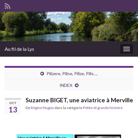
Au fil de la Lys
Togg
navig
Pilizere, Pilise, Pilize, Pilis….
INDEX
Suzanne BIGET, une aviatrice à Merville
OCT
13
De
Régine Nugou
dans la catégorie
Petite et grande histoire