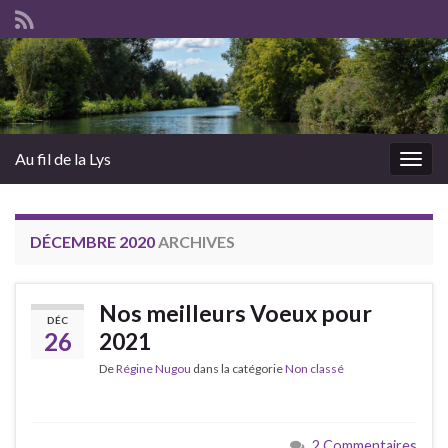
Au fil de la Lys
Togg
navig
DÉCEMBRE 2020
ARCHIVES
Nos meilleurs Voeux pour
DÉC
26
2021
De
Régine Nugou
dans la catégorie
Non classé
2 Commentaires