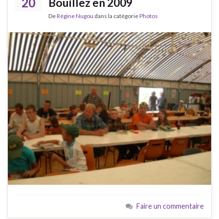
20
Bouillez en 2009
De
Régine Nugou
dans la catégorie
Photos
Faire un commentaire