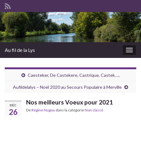
Au fil de la Lys
Togg
navig
Caesteker, De Castekere, Castrique, Castek…..
Aufildelalys – Noël 2020 au Secours Populaire à Merville
Nos meilleurs Voeux pour 2021
DÉC
26
De
Régine Nugou
dans la catégorie
Non classé