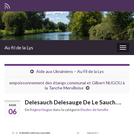
Au fil de la Lys
Togg
navig
Aide aux Ukrainiens – Au Fil de la Lys
empoissonnement des étangs communal et Gilbert NUGOU à
la Tanche Mervilloise
Delesauch Delesauge De Le Sauch….
MAR
06
De
Régine Nugou
dans la catégorie
Etudes de famille