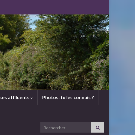
 ses afflluents
Photos: tu les connais ?
Search for: