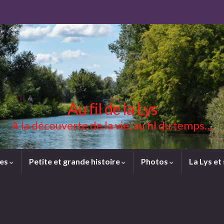
Au fil de la Lys
A la découverte de la vie, au fil du temps…
ces
Petite et grande histoire
Photos
La Lys et