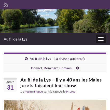
Au fil de la Lys
Togg
navig
Au fil de la Lys – La chasse aux oeufs
Bomart, Bommart, Bomaes…
Au fil de la Lys – Il y a 40 ans les Males
AOÛT
jorets faisaient leur show
31
De
Régine Nugou
dans la catégorie
Photos