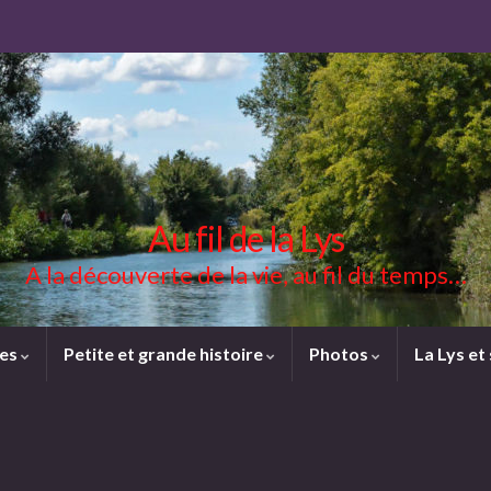
Au fil de la Lys
A la découverte de la vie, au fil du temps…
ces
Petite et grande histoire
Photos
La Lys et