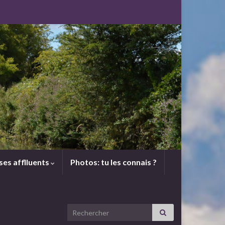
 ses afflluents
Photos: tu les connais ?
Search for: