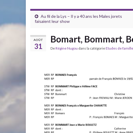
Au fil de la Lys – Il y a 40 ans les Males jorets
faisaient leur show
Bomart, Bommart, 
AOÛT
31
De
Régine Nugou
dans la catégorie
Etudes de famill