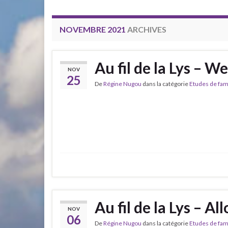
NOVEMBRE 2021
ARCHIVES
Au fil de la Lys – 
NOV
25
De
Régine Nugou
dans la catégorie
Etudes de fam
Au fil de la Lys – Al
NOV
06
De
Régine Nugou
dans la catégorie
Etudes de fam