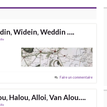
Wedin, Widein, Weddin ….
ille
Faire un commentaire
lou, Halou, Alloi, Van Alou….
ille