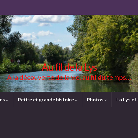
Au fil de la Lys
A la découverte de la vie, au fil du temps…
ces
Petite et grande histoire
Photos
La Lys et