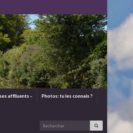
 ses afflluents
Photos: tu les connais ?
Search for: