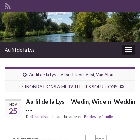
Au fil de la Lys
Togg
navig
Au fil de la Lys – Allou, Halou, Alloi, Van Alou….
LES INONDATIONS A MERVILLE, LES SOLUTIONS
Au fil de la Lys – Wedin, Widein, Weddin
NOV
….
25
De
Régine Nugou
dans la catégorie
Etudes de famille