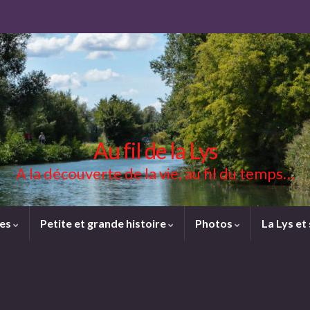
Au fil de la Lys
A la découverte de la vie, au fil du temps…
ces
Petite et grande histoire
Photos
La Lys et