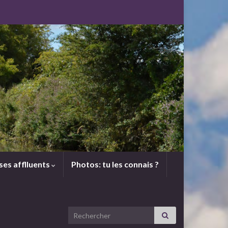
 ses afflluents
Photos: tu les connais ?
Search for: