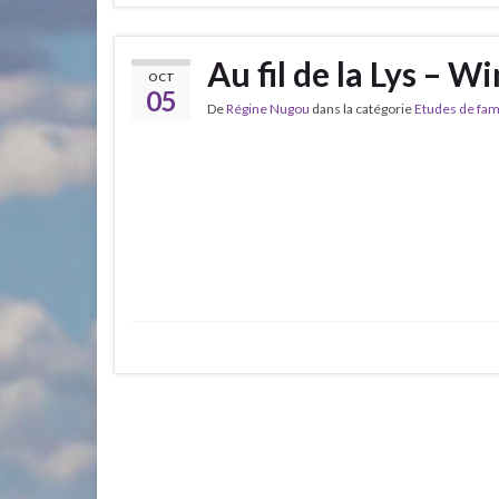
Au fil de la Lys – 
OCT
05
De
Régine Nugou
dans la catégorie
Etudes de fam