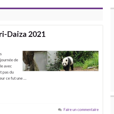
airi-Daiza 2021
rs
 journée de
lle avec
it pas du
ueur ce fut une …
Faire un commentaire