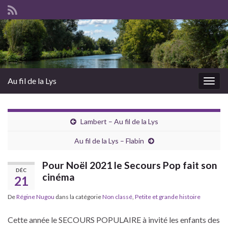
Au fil de la Lys
Togg
navig
Lambert – Au fil de la Lys
Au fil de la Lys – Flabin
Pour Noël 2021 le Secours Pop fait son
DÉC
cinéma
21
De
Régine Nugou
dans la catégorie
Non classé
,
Petite et grande histoire
Cette année le SECOURS POPULAIRE à invité les enfants des