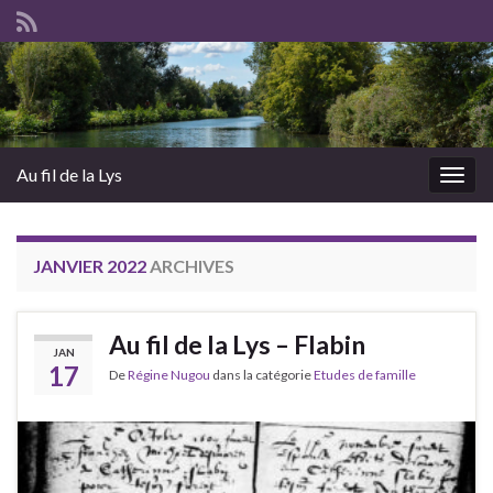
Au fil de la Lys
Togg
navig
JANVIER 2022
ARCHIVES
Au fil de la Lys – Flabin
JAN
17
De
Régine Nugou
dans la catégorie
Etudes de famille