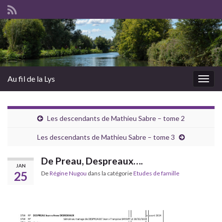
Au fil de la Lys
Togg
navig
Les descendants de Mathieu Sabre – tome 2
Les descendants de Mathieu Sabre – tome 3
De Preau, Despreaux….
JAN
25
De
Régine Nugou
dans la catégorie
Etudes de famille