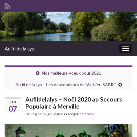
Au fil de la Lys
Togg
navig
Nos meilleurs Voeux pour 2021
Au fil de la Lys – Les descendants de Mathieu SABRE
Aufildelalys – Noël 2020 au Secours
JAN
Populaire à Merville
07
De
Régine Nugou
dans la catégorie
Photos