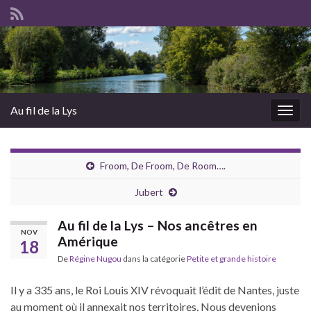
Au fil de la Lys
Togg
navig
Froom, De Froom, De Room….
Jubert
Au fil de la Lys – Nos ancêtres en
NOV
Amérique
18
De
Régine Nugou
dans la catégorie
Petite et grande histoire
Il y a 335 ans, le Roi Louis XIV révoquait l’édit de Nantes, juste
au moment où il annexait nos territoires. Nous devenions