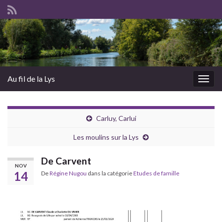
Au fil de la Lys
Togg
navig
Carluy, Carlui
Les moulins sur la Lys
De Carvent
NOV
14
De
Régine Nugou
dans la catégorie
Etudes de famille