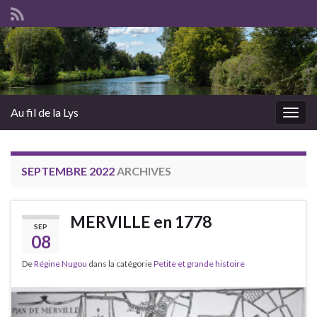
Au fil de la Lys
Togg
navig
SEPTEMBRE 2022
ARCHIVES
MERVILLE en 1778
SEP
08
De
Régine Nugou
dans la catégorie
Petite et grande histoire