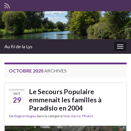
Au fil de la Lys
Togg
navig
OCTOBRE 2020
ARCHIVES
Le Secours Populaire
OCT
29
emmenait les familles à
Paradisio en 2004
De
Régine Nugou
dans la catégorie
Non classé
,
Photos