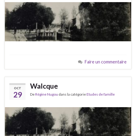
Faire un commentaire
Walcque
OCT
29
De
Régine Nugou
dans la catégorie
Etudes de famille