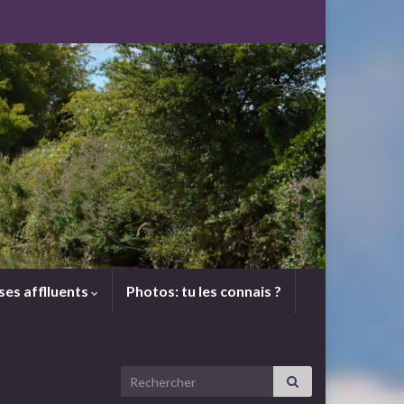
 ses afflluents
Photos: tu les connais ?
Search for: