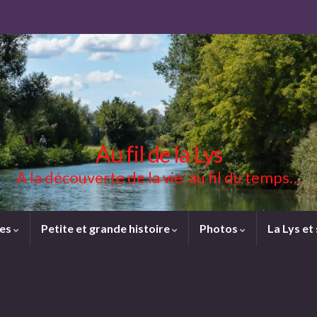
Au fil de la Lys
A la découverte de la vie, au fil du temps…
ces
Petite et grande histoire
Photos
La Lys et