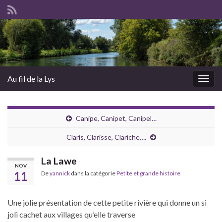
Au fil de la Lys
Togg
navig
Canipe, Canipet, Canipel…
Claris, Clarisse, Clariche….
La Lawe
NOV
11
De
yannick
dans la catégorie
Petite et grande histoire
Une jolie présentation de cette petite rivière qui donne un si
joli cachet aux villages qu’elle traverse